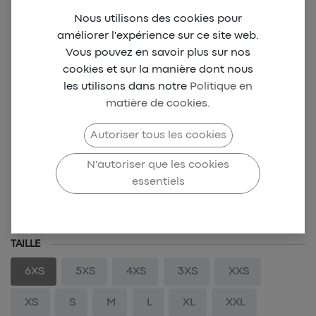
Nous utilisons des cookies pour
améliorer l'expérience sur ce site web.
Vous pouvez en savoir plus sur nos
cookies et sur la manière dont nous
les utilisons dans notre
Politique en
matière de cookies
.
BCD New Game Short F
Autoriser tous les cookies
- Vert
N'autoriser que les cookies
SKU-BCD-0034
essentiels
29,00
€
TAILLE
6XS
5XS
4XS
3XS
XXS
XS
S
M
L
XL
XXL