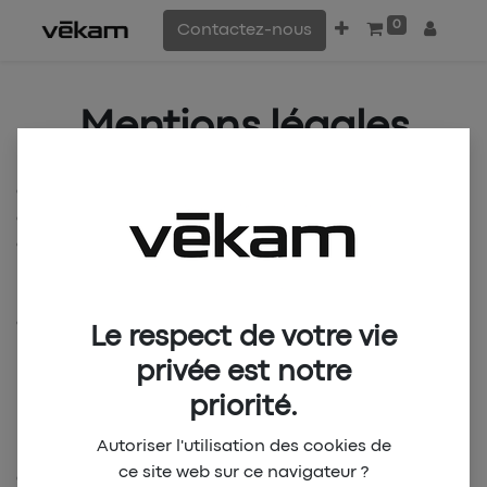
0
Contactez-nous
Mentions légales
Conformément aux dispositions des Articles 6-III et 19
de la Loi n°2004-575 du 21 juin 2004 pour la Confiance
dans l’économie numérique, dite L.C.E.N., il est porté à
la connaissance des utilisateurs et visiteurs, ci-après
l'utilisateur, du site
https://www.vekamsport.com
, ci-
après le "Site", les présentes mentions légales.
Le respect de votre vie
privée est notre
La connexion et la navigation sur le Site par
l’Utilisateur implique acceptation intégrale et sans
priorité.
réserve des présentes mentions légales.
Autoriser l'utilisation des cookies de
ce site web sur ce navigateur ?
Ces dernières sont accessibles sur le Site à la rubrique