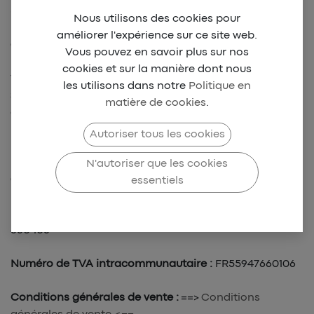
« Mentions légales ».
Nous utilisons des cookies pour
améliorer l'expérience sur ce site web.
Ce site est édité par :
Vous pouvez en savoir plus sur nos
cookies et sur la manière dont nous
VEKAM, SAS, 44 Rue Monseigneur de Beaumont, 97400
les utilisons dans notre
Politique en
Saint-Denis, +262 262 47 23 02,
matière de cookies
.
contact@vekamsport.com
Autoriser tous les cookies
Directeur de la publication :
Monsieur Jérémie JEANNE
N'autoriser que les cookies
Capital social :
500,00 EUROS
essentiels
Numéro d'inscription au registre du commerce :
947
660 106‬‬‬‬
Numéro de TVA intracommunautaire :
FR55947660106
Conditions générales de vente :
==>
Conditions