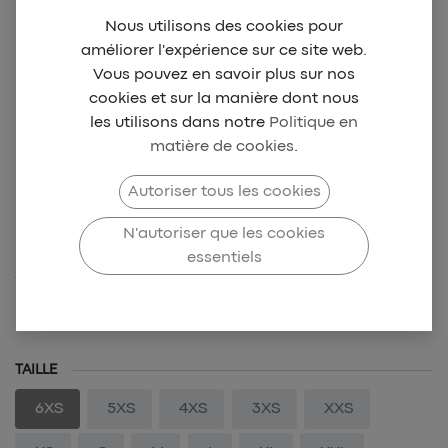
Nous utilisons des cookies pour
améliorer l'expérience sur ce site web.
Vous pouvez en savoir plus sur nos
cookies et sur la manière dont nous
les utilisons dans notre
Politique en
matière de cookies
.
CANON DE YAOUNDÉ
Autoriser tous les cookies
Red Polo sport 2nd (M)
N'autoriser que les cookies
essentiels
SKU-CDY-0036
39,00
€
TAILLE
6XS
5XS
4XS
3XS
XXS