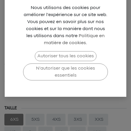
Nous utilisons des cookies pour
améliorer l'expérience sur ce site web.
Vous pouvez en savoir plus sur nos
cookies et sur la manière dont nous
les utilisons dans notre
Politique en
matière de cookies
.
CANON DE YAOUNDÉ
Autoriser tous les cookies
Training Kit 2nd (M)
N'autoriser que les cookies
essentiels
SKU-CDY-0026
39,00
€
TAILLE
6XS
5XS
4XS
3XS
XXS