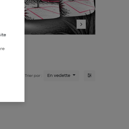
Suivant
ite
onysien
ère
En vedette
Trier par :