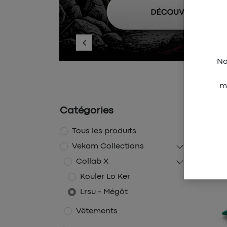
Précédent
No
Retrou
m
Catégories
Produi
Tous les produits
Vekam Collections
Collab X
Kouler Lo Ker
Lrsu - Mégôt
Vêtements