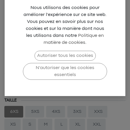
Nous utilisons des cookies pour
améliorer l'expérience sur ce site web.
Vous pouvez en savoir plus sur nos
cookies et sur la manière dont nous
les utilisons dans notre
Politique en
matière de cookies
.
CSSD Game Kit
Autoriser tous les cookies
Collector
N'autoriser que les cookies
SKU-SDFC-0011
essentiels
59,00
€
TAILLE
6XS
5XS
4XS
3XS
XXS
XS
S
M
L
XL
XXL