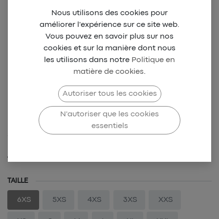
Nous utilisons des cookies pour
améliorer l'expérience sur ce site web.
Vous pouvez en savoir plus sur nos
cookies et sur la manière dont nous
les utilisons dans notre
Politique en
matière de cookies
.
HBF CHAUDRON Game
Autoriser tous les cookies
Kit HOME
N'autoriser que les cookies
essentiels
SKU-HBFC-0001
49,00
€
TAILLE
6XS
5XS
4XS
3XS
XXS