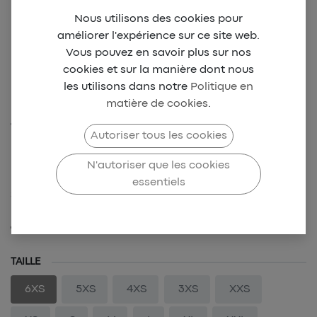
Nous utilisons des cookies pour
améliorer l'expérience sur ce site web.
Vous pouvez en savoir plus sur nos
cookies et sur la manière dont nous
les utilisons dans notre
Politique en
matière de cookies
.
VBC SAINT-LEU Maillot
Autoriser tous les cookies
Collector 1st H
N'autoriser que les cookies
essentiels
SKU-VBS-0005
49,00
€
TAILLE
6XS
5XS
4XS
3XS
XXS