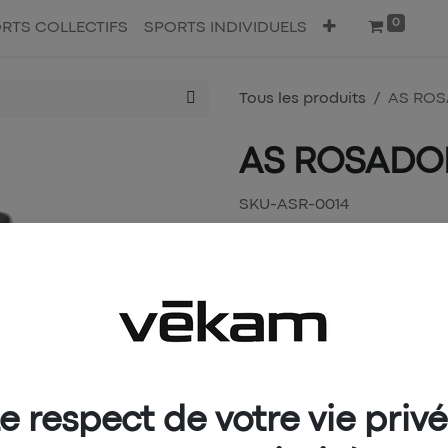
0
RTS COLLECTIFS
SPORTS INDIVIDUELS
Tous les produits
AS ROS
AS ROSADOR
SKU-ASR-0014
39,00
€
TAILLE
6XS
5XS
4XS
L
XL
XXL
e respect de votre vie priv