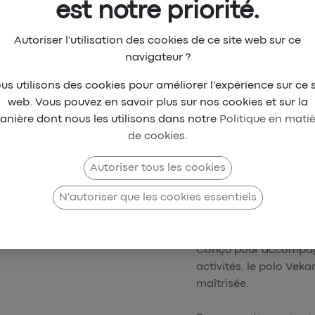
est notre priorité.
Délai de livraison estimé à
Vous pouvez toujours pass
Autoriser l'utilisation des cookies de ce site web sur ce
votre produit !
navigateur ?
us utilisons des cookies pour améliorer l'expérience sur ce s
Ajouter au panier
web. Vous pouvez en savoir plus sur nos cookies et sur la
anière dont nous les utilisons dans notre
Politique en mati
Ajouter à la liste de sou
de cookies
.
Autoriser tous les cookies
Description
N'autoriser que les cookies essentiels
Polo Vekam – Sobriét
Conçu pour accompagne
activités, le polo Veka
maîtrisée.