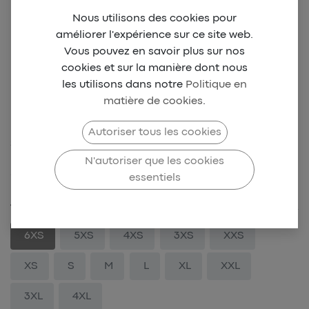
Nous utilisons des cookies pour
améliorer l'expérience sur ce site web.
Vous pouvez en savoir plus sur nos
cookies et sur la manière dont nous
les utilisons dans notre
Politique en
matière de cookies
.
BCD New Polo F - Blanc
Autoriser tous les cookies
SKU-BCD-0040
N'autoriser que les cookies
39,00
€
essentiels
TAILLE
6XS
5XS
4XS
3XS
XXS
XS
S
M
L
XL
XXL
3XL
4XL