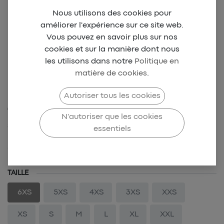
Nous utilisons des cookies pour
améliorer l'expérience sur ce site web.
Vous pouvez en savoir plus sur nos
cookies et sur la manière dont nous
les utilisons dans notre
Politique en
matière de cookies
.
BCD New Warm Up
Autoriser tous les cookies
Jersey - Vert
N'autoriser que les cookies
SKU-BCD-0036
essentiels
39,00
€
TAILLE
6XS
5XS
4XS
3XS
XXS
XS
S
M
L
XL
XXL