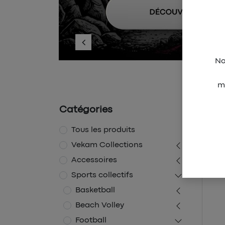
Précédent
No
Retrou
m
Catégories
Produi
Tous les produits
Vekam Collections
Accessoires
Sports collectifs
Basketball
Beach Volley
Football