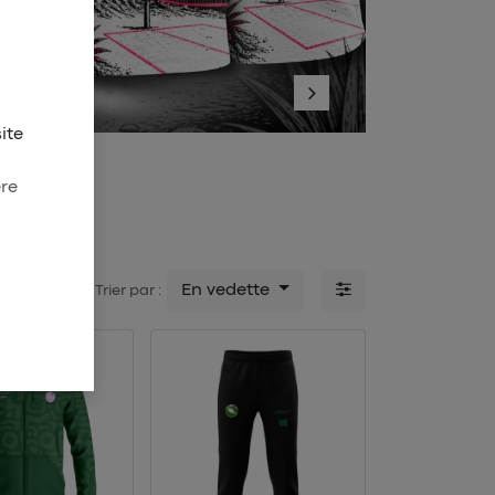
Suivant
ite
onysien
ère
ASSAMAINTY
En vedette
Trier par :